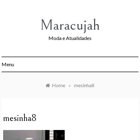
Skip
to
content
Maracujah
Moda e Atualidades
Menu
Home
»
mesinha8
mesinha8