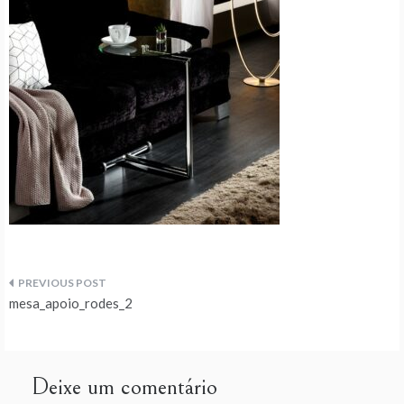
Navegação
mesa_apoio_rodes_2
de
artigos
Deixe um comentário