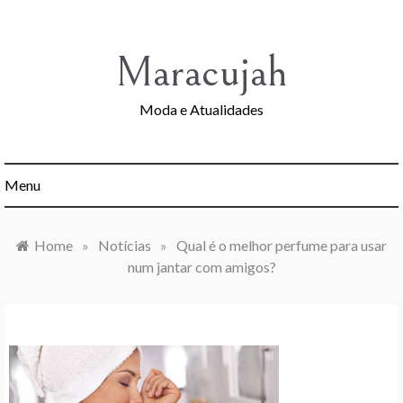
Skip
to
content
Maracujah
Moda e Atualidades
Menu
Home
»
Notícias
»
Qual é o melhor perfume para usar
num jantar com amigos?