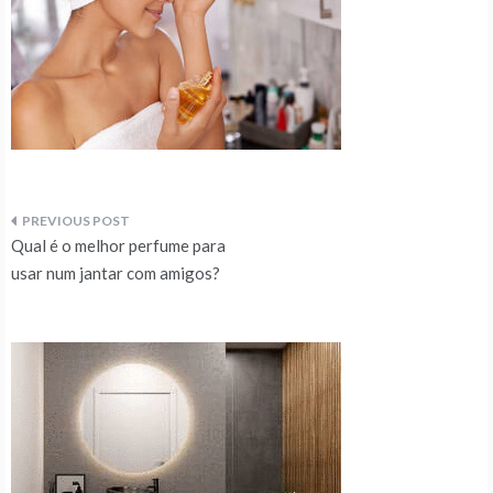
Navegação
Qual é o melhor perfume para
de
usar num jantar com amigos?
artigos