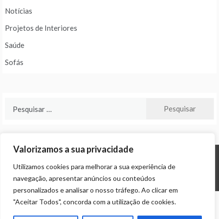
Notícias
Projetos de Interiores
Saúde
Sofás
Pesquisar
por:
Valorizamos a sua privacidade
Utilizamos cookies para melhorar a sua experiência de
© ALL RIGHTS RESERVED 2024 THEME: PROMOS BY
TEMPLATE SELL
.
navegação, apresentar anúncios ou conteúdos
personalizados e analisar o nosso tráfego. Ao clicar em
"Aceitar Todos", concorda com a utilização de cookies.