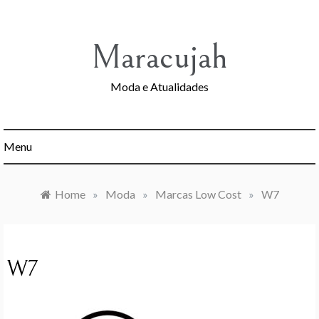
Skip
to
content
Maracujah
Moda e Atualidades
Menu
Home
»
Moda
»
Marcas Low Cost
»
W7
W7