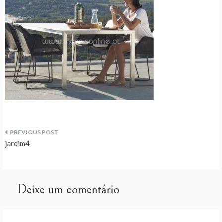
Navegação
jardim4
de
artigos
Deixe um comentário