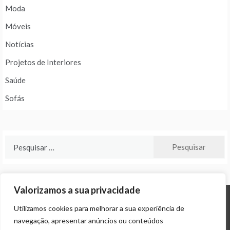
Moda
Móveis
Notícias
Projetos de Interiores
Saúde
Sofás
Pesquisar
por:
Valorizamos a sua privacidade
Utilizamos cookies para melhorar a sua experiência de
© ALL RIGHTS RESERVED 2024 THEME: PROMOS BY
TEMPLATE SELL
.
navegação, apresentar anúncios ou conteúdos