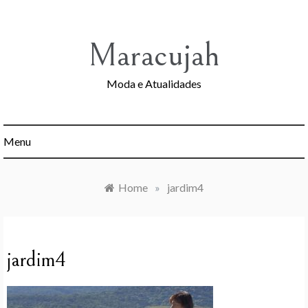
Skip
to
content
Maracujah
Moda e Atualidades
Menu
Home
»
jardim4
jardim4