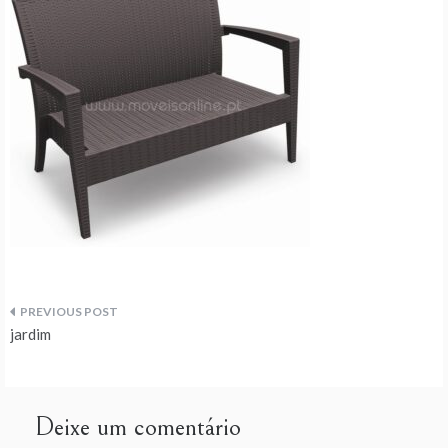
Navegação
jardim
de
artigos
Deixe um comentário