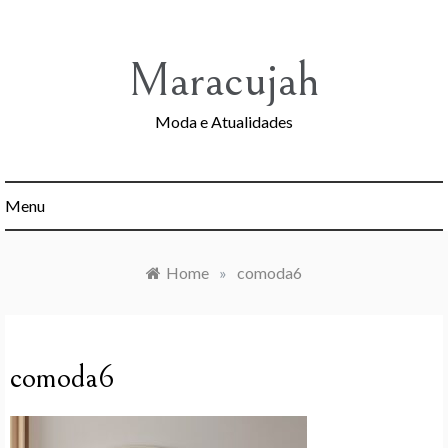
Skip
to
content
Maracujah
Moda e Atualidades
Menu
Home
»
comoda6
comoda6