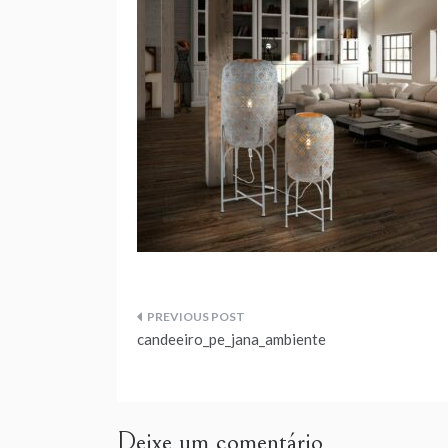
Navegação
candeeiro_pe_jana_ambiente
de
artigos
Deixe um comentário