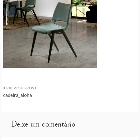
Navegação
cadeira_aloha
de
artigos
Deixe um comentário