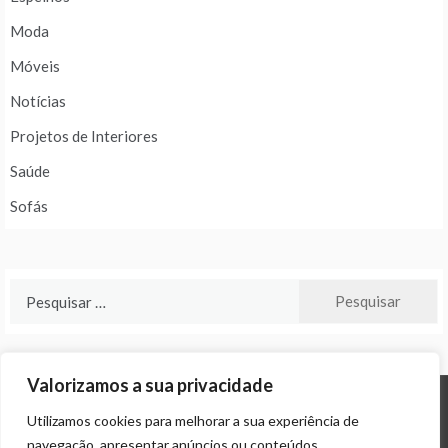
Moda
Móveis
Notícias
Projetos de Interiores
Saúde
Sofás
Pesquisar
por:
Valorizamos a sua privacidade
Utilizamos cookies para melhorar a sua experiência de
© ALL RIGHTS RESERVED 2024 THEME: PROMOS BY
TEMPLATE SELL
.
navegação, apresentar anúncios ou conteúdos