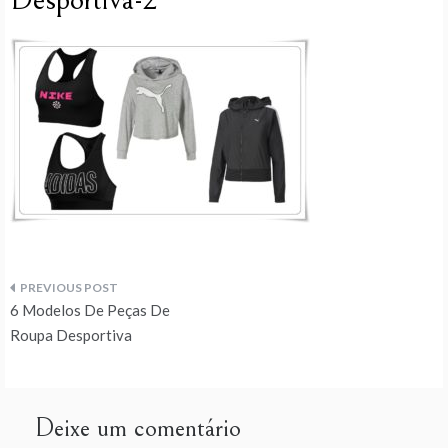
Desportiva-2
Navegação
6 Modelos De Peças De
de
Roupa Desportiva
artigos
Deixe um comentário