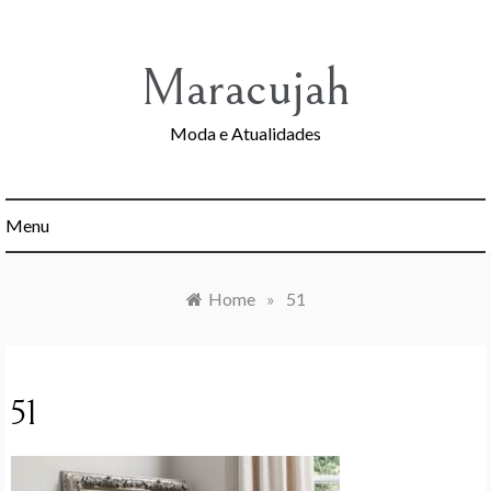
Skip
to
content
Maracujah
Moda e Atualidades
Menu
Home
»
51
51