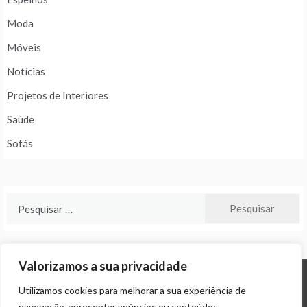
Moda
Móveis
Notícias
Projetos de Interiores
Saúde
Sofás
Pesquisar
por:
Valorizamos a sua privacidade
Utilizamos cookies para melhorar a sua experiência de
© ALL RIGHTS RESERVED 2024 THEME: PROMOS BY
TEMPLATE SELL
.
navegação, apresentar anúncios ou conteúdos