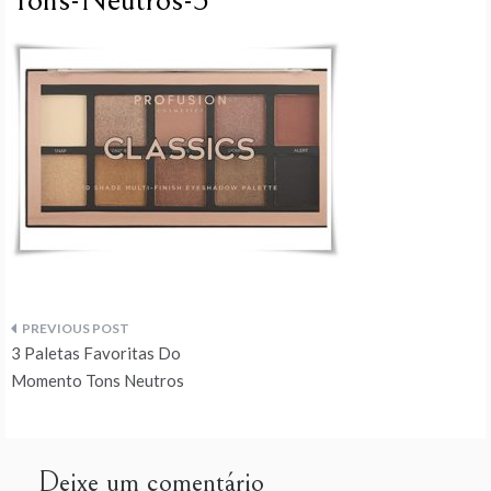
Tons-Neutros-3
Navegação
3 Paletas Favoritas Do
de
Momento Tons Neutros
artigos
Deixe um comentário