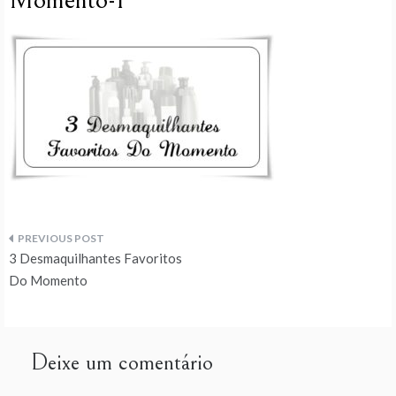
Momento-1
Navegação
3 Desmaquilhantes Favoritos
de
Do Momento
artigos
Deixe um comentário