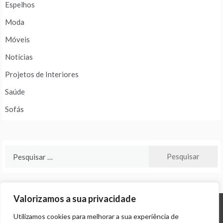
Espelhos
Moda
Móveis
Notícias
Projetos de Interiores
Saúde
Sofás
Pesquisar
por:
Valorizamos a sua privacidade
Utilizamos cookies para melhorar a sua experiência de
© ALL RIGHTS RESERVED 2024 THEME: PROMOS BY
TEMPLATE SELL
.