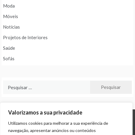
Moda
Móveis
Notícias
Projetos de Interiores
Saúde
Sofás
Pesquisar
por:
Valorizamos a sua privacidade
Utilizamos cookies para melhorar a sua experiência de
© ALL RIGHTS RESERVED 2024 THEME: PROMOS BY
TEMPLATE SELL
.
navegação, apresentar anúncios ou conteúdos