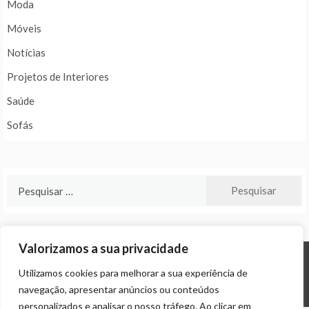
Moda
Móveis
Notícias
Projetos de Interiores
Saúde
Sofás
Pesquisar
por:
Valorizamos a sua privacidade
Utilizamos cookies para melhorar a sua experiência de
© ALL RIGHTS RESERVED 2024 THEME: PROMOS BY
TEMPLATE SELL
.
navegação, apresentar anúncios ou conteúdos
personalizados e analisar o nosso tráfego. Ao clicar em